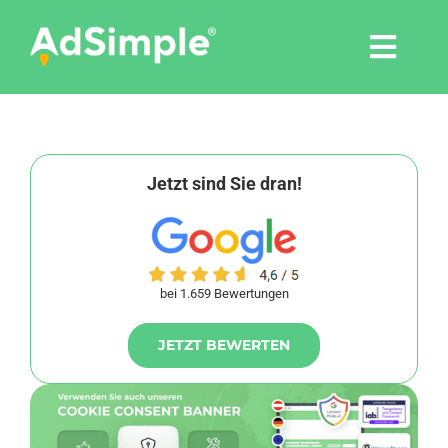
Skip
to
Togg
content
Navi
Leistungen
Tools
Jetzt sind Sie dran!
Pressemitteilungen
bei 1.659 Bewertungen
Shop
JETZT BEWERTEN
Agentur
Blog