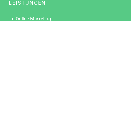
LEISTUNGEN
Online Marketing
Content Marketing
Content Marketing Abos
Content Marketing für Ärzte
Suchmaschinenoptimierung
Social Media Marketing
Influencer Marketing
Partnerprogramm
TOOLS