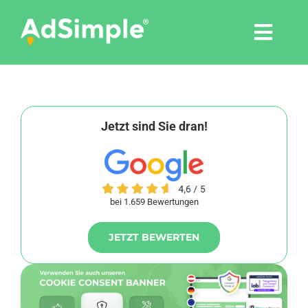
Skip
to
Togg
content
Navi
Leistungen
Tools
Jetzt sind Sie dran!
Pressemitteilungen
bei 1.659 Bewertungen
Shop
JETZT BEWERTEN
Agentur
Blog