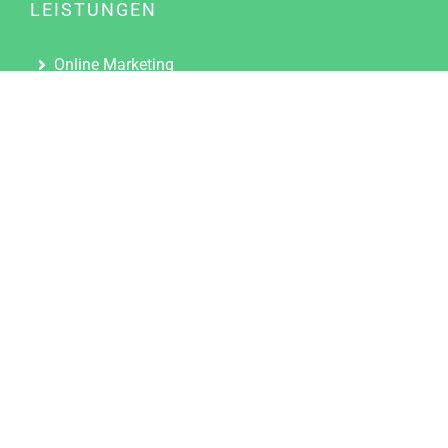
LEISTUNGEN
Online Marketing
Content Marketing
Content Marketing Abos
Content Marketing für Ärzte
Suchmaschinenoptimierung
Social Media Marketing
Influencer Marketing
Partnerprogramm
TOOLS