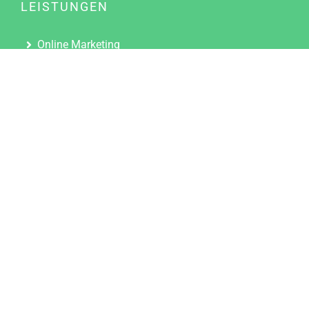
LEISTUNGEN
Online Marketing
Content Marketing
Content Marketing Abos
Content Marketing für Ärzte
Suchmaschinenoptimierung
Social Media Marketing
Influencer Marketing
Partnerprogramm
TOOLS