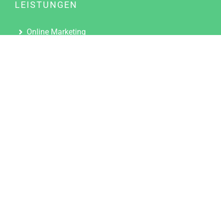
LEISTUNGEN
Online Marketing
Content Marketing
Content Marketing Abos
Content Marketing für Ärzte
Suchmaschinenoptimierung
Social Media Marketing
Influencer Marketing
Partnerprogramm
TOOLS