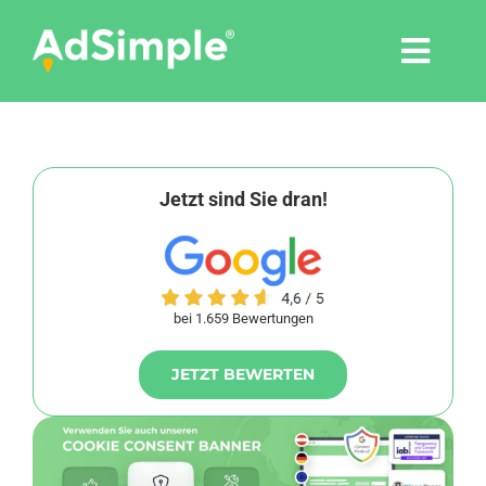
Skip
to
Togg
content
Navi
Leistungen
Tools
Jetzt sind Sie dran!
Pressemitteilungen
bei 1.659 Bewertungen
Shop
JETZT BEWERTEN
Agentur
Blog