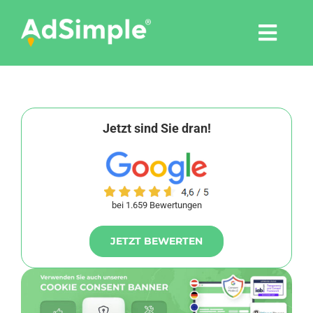
Skip
to
Togg
content
Navi
Leistungen
Tools
Jetzt sind Sie dran!
Pressemitteilungen
bei 1.659 Bewertungen
Shop
JETZT BEWERTEN
Agentur
Blog