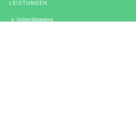
LEISTUNGEN
Online Marketing
Content Marketing
Content Marketing Abos
Content Marketing für Ärzte
Suchmaschinenoptimierung
Social Media Marketing
Influencer Marketing
Partnerprogramm
TOOLS