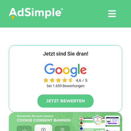
Skip
to
Togg
content
Navi
Leistungen
Tools
Jetzt sind Sie dran!
Pressemitteilungen
bei 1.659 Bewertungen
Shop
JETZT BEWERTEN
Agentur
Blog