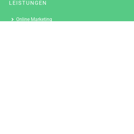
LEISTUNGEN
Online Marketing
Content Marketing
Content Marketing Abos
Content Marketing für Ärzte
Suchmaschinenoptimierung
Social Media Marketing
Influencer Marketing
Partnerprogramm
TOOLS