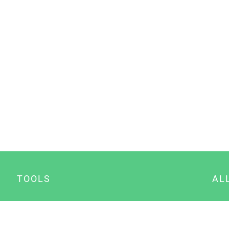
TOOLS
AL
Datenschutz Generator
A