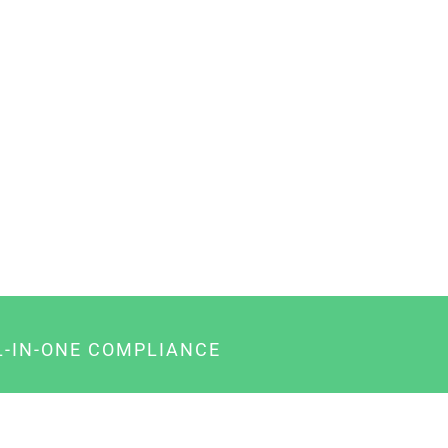
L-IN-ONE COMPLIANCE
gency-Paket für Agenturen