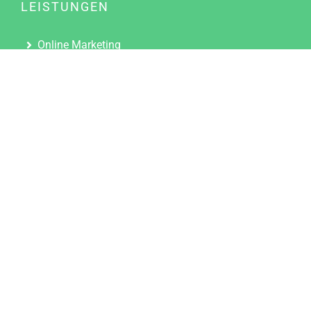
LEISTUNGEN
Online Marketing
Content Marketing
Content Marketing Abos
Content Marketing für Ärzte
Suchmaschinenoptimierung
Social Media Marketing
Influencer Marketing
Partnerprogramm
TOOLS