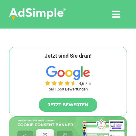
Skip
to
Togg
content
Navi
Leistungen
Tools
Jetzt sind Sie dran!
Pressemitteilungen
bei 1.659 Bewertungen
Shop
JETZT BEWERTEN
Agentur
Blog