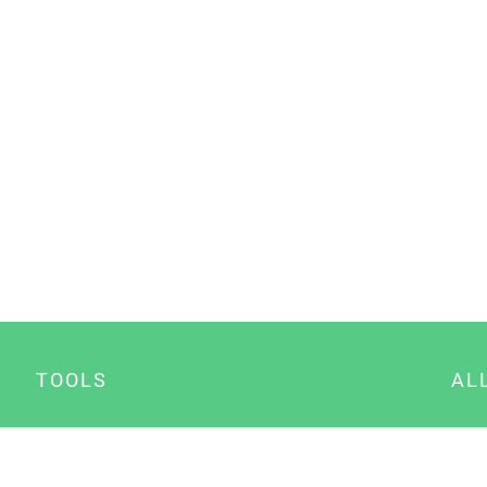
TOOLS
AL
Datenschutz Generator
A