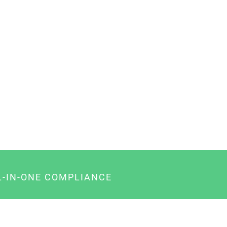
L-IN-ONE COMPLIANCE
gency-Paket für Agenturen