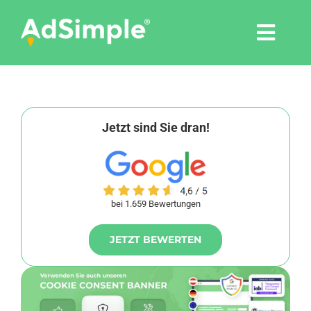
Skip
to
Togg
content
Navi
Leistungen
Tools
Jetzt sind Sie dran!
Pressemitteilungen
bei 1.659 Bewertungen
Shop
JETZT BEWERTEN
Agentur
Blog