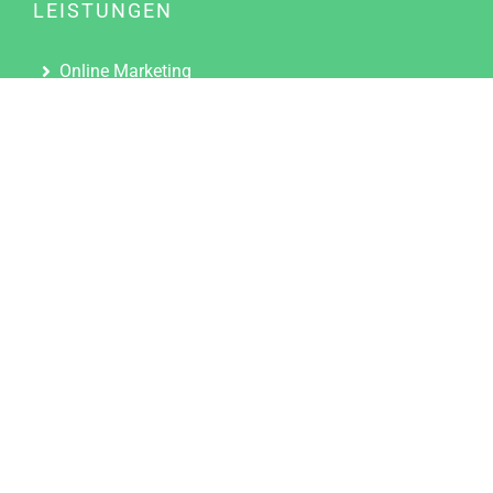
LEISTUNGEN
Online Marketing
Content Marketing
Content Marketing Abos
Content Marketing für Ärzte
Suchmaschinenoptimierung
Social Media Marketing
Influencer Marketing
Partnerprogramm
TOOLS