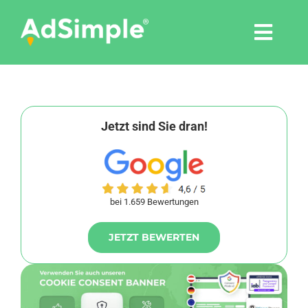
Skip
to
Togg
content
Navi
Leistungen
Tools
Jetzt sind Sie dran!
Pressemitteilungen
bei 1.659 Bewertungen
Shop
JETZT BEWERTEN
Agentur
Blog