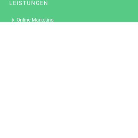
LEISTUNGEN
Online Marketing
Content Marketing
Content Marketing Abos
Content Marketing für Ärzte
Suchmaschinenoptimierung
Social Media Marketing
Influencer Marketing
Partnerprogramm
TOOLS