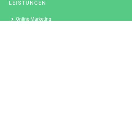
LEISTUNGEN
Online Marketing
Content Marketing
Content Marketing Abos
Content Marketing für Ärzte
Suchmaschinenoptimierung
Social Media Marketing
Influencer Marketing
Partnerprogramm
TOOLS