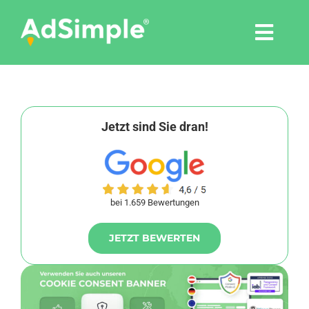
Skip
to
Togg
content
Navi
Leistungen
Tools
Jetzt sind Sie dran!
Pressemitteilungen
bei 1.659 Bewertungen
Shop
JETZT BEWERTEN
Agentur
Blog