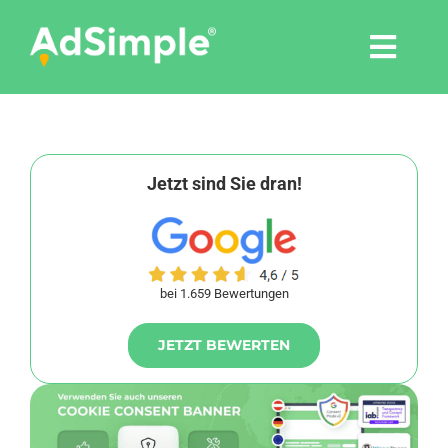
Skip
to
Togg
content
Navi
Leistungen
Tools
Jetzt sind Sie dran!
Pressemitteilungen
bei 1.659 Bewertungen
Shop
JETZT BEWERTEN
Agentur
Blog