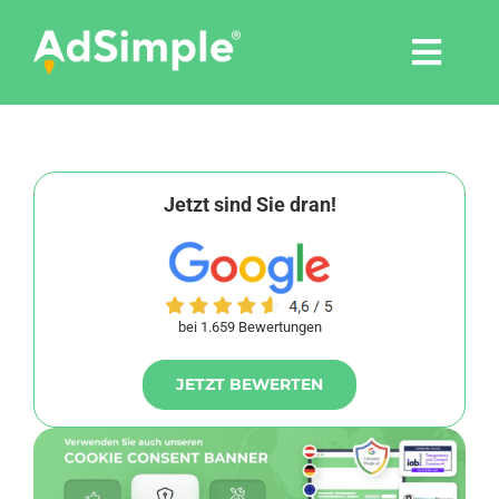
Skip
to
Togg
content
Navi
Leistungen
Tools
Jetzt sind Sie dran!
Pressemitteilungen
bei 1.659 Bewertungen
Shop
JETZT BEWERTEN
Agentur
Blog