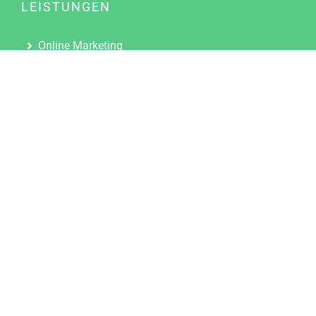
LEISTUNGEN
Online Marketing
Content Marketing
Content Marketing Abos
Content Marketing für Ärzte
Suchmaschinenoptimierung
Social Media Marketing
Influencer Marketing
Partnerprogramm
TOOLS