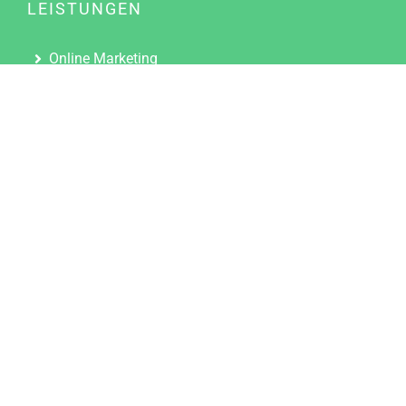
LEISTUNGEN
Online Marketing
Content Marketing
Content Marketing Abos
Content Marketing für Ärzte
Suchmaschinenoptimierung
Social Media Marketing
Influencer Marketing
Partnerprogramm
TOOLS