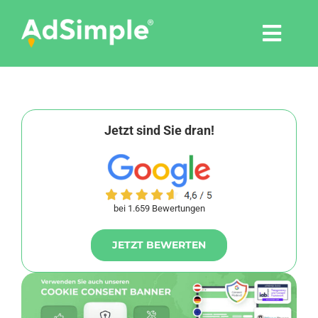
Skip
to
Togg
content
Navi
Leistungen
Tools
Jetzt sind Sie dran!
Pressemitteilungen
bei 1.659 Bewertungen
Shop
JETZT BEWERTEN
Agentur
Blog