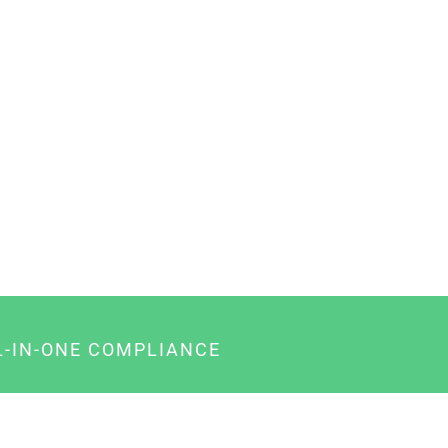
L-IN-ONE COMPLIANCE
gency-Paket für Agenturen