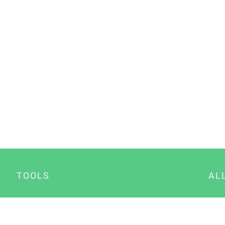
TOOLS
AL
Datenschutz Generator
A