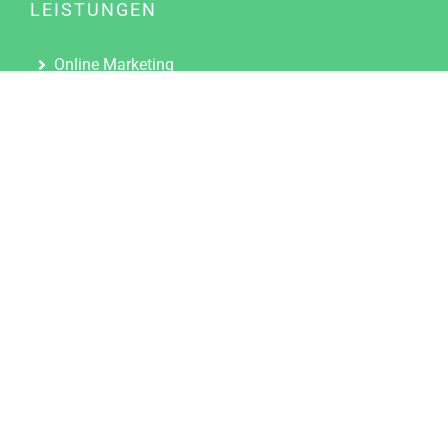
LEISTUNGEN
Online Marketing
Content Marketing
Content Marketing Abos
Content Marketing für Ärzte
Suchmaschinenoptimierung
Social Media Marketing
Influencer Marketing
Partnerprogramm
TOOLS