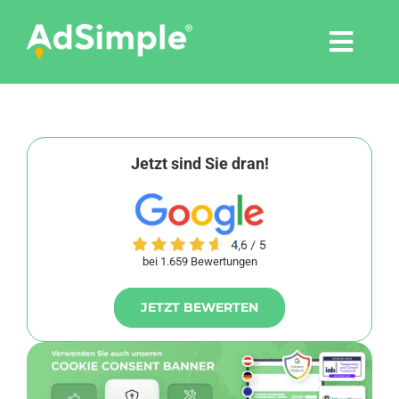
Skip
to
Togg
content
Navi
Leistungen
Tools
Jetzt sind Sie dran!
Pressemitteilungen
bei 1.659 Bewertungen
Shop
JETZT BEWERTEN
Agentur
Blog