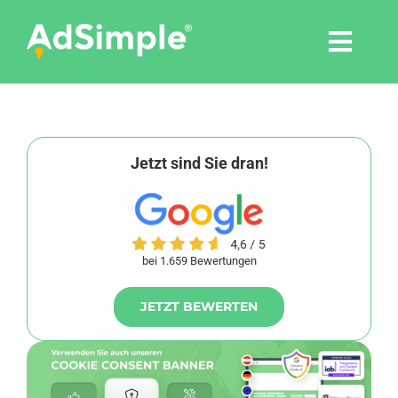
Skip
to
Togg
content
Navi
Leistungen
Tools
Jetzt sind Sie dran!
Pressemitteilungen
bei 1.659 Bewertungen
Shop
JETZT BEWERTEN
Agentur
Blog