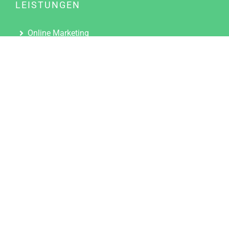
LEISTUNGEN
Online Marketing
Content Marketing
Content Marketing Abos
Content Marketing für Ärzte
Suchmaschinenoptimierung
Social Media Marketing
Influencer Marketing
Partnerprogramm
TOOLS