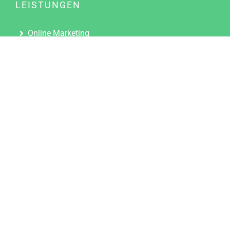
LEISTUNGEN
Online Marketing
Content Marketing
Content Marketing Abos
Content Marketing für Ärzte
Suchmaschinenoptimierung
Social Media Marketing
Influencer Marketing
Partnerprogramm
TOOLS