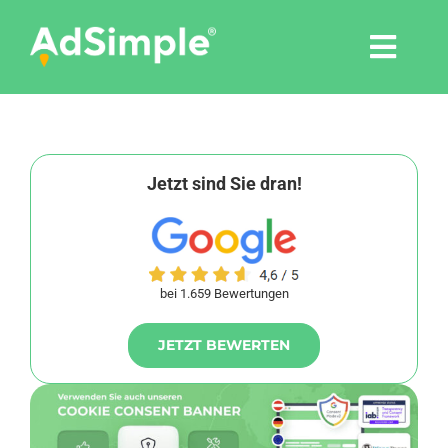
Skip
to
Togg
content
Navi
Leistungen
Tools
Jetzt sind Sie dran!
Pressemitteilungen
bei 1.659 Bewertungen
Shop
JETZT BEWERTEN
Agentur
Blog