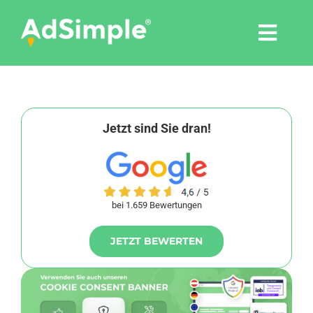
Skip
to
Togg
content
Navi
Leistungen
Tools
Jetzt sind Sie dran!
Pressemitteilungen
bei 1.659 Bewertungen
Shop
JETZT BEWERTEN
Agentur
Blog