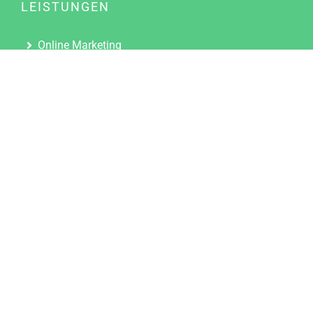
LEISTUNGEN
Online Marketing
Content Marketing
Content Marketing Abos
Content Marketing für Ärzte
Suchmaschinenoptimierung
Social Media Marketing
Influencer Marketing
Partnerprogramm
TOOLS