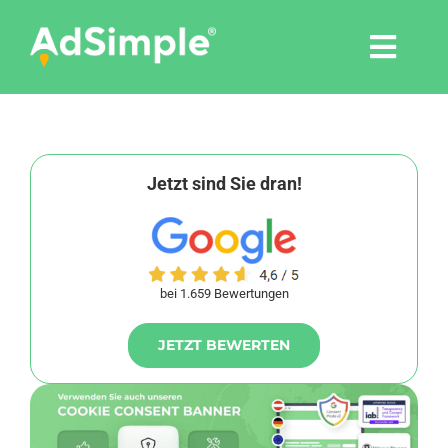
Skip
to
Togg
content
Navi
Leistungen
Tools
Jetzt sind Sie dran!
Pressemitteilungen
bei 1.659 Bewertungen
Shop
JETZT BEWERTEN
Agentur
Blog