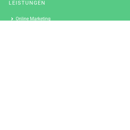
LEISTUNGEN
Online Marketing
Content Marketing
Content Marketing Abos
Content Marketing für Ärzte
Suchmaschinenoptimierung
Social Media Marketing
Influencer Marketing
Partnerprogramm
TOOLS