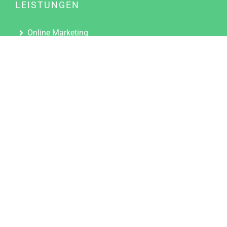
LEISTUNGEN
Online Marketing
Content Marketing
Content Marketing Abos
Content Marketing für Ärzte
Suchmaschinenoptimierung
Social Media Marketing
Influencer Marketing
Partnerprogramm
TOOLS