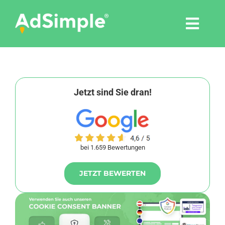
Skip
to
Togg
content
Navi
Leistungen
Tools
Jetzt sind Sie dran!
Pressemitteilungen
bei 1.659 Bewertungen
Shop
JETZT BEWERTEN
Agentur
Blog