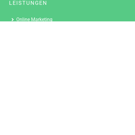
LEISTUNGEN
Online Marketing
Content Marketing
Content Marketing Abos
Content Marketing für Ärzte
Suchmaschinenoptimierung
Social Media Marketing
Influencer Marketing
Partnerprogramm
TOOLS