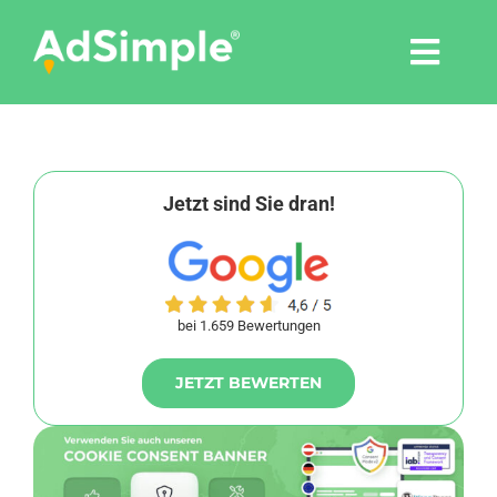
Skip
to
Togg
content
Navi
Leistungen
Tools
Jetzt sind Sie dran!
Pressemitteilungen
bei 1.659 Bewertungen
Shop
JETZT BEWERTEN
Agentur
Blog