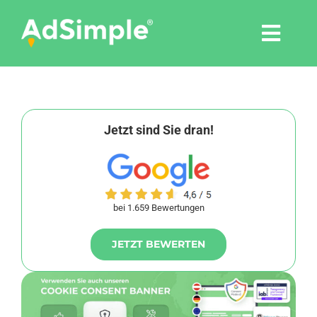
Skip
to
Togg
content
Navi
Leistungen
Tools
Jetzt sind Sie dran!
Pressemitteilungen
bei 1.659 Bewertungen
Shop
JETZT BEWERTEN
Agentur
Blog