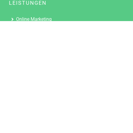
LEISTUNGEN
Online Marketing
Content Marketing
Content Marketing Abos
Content Marketing für Ärzte
Suchmaschinenoptimierung
Social Media Marketing
Influencer Marketing
Partnerprogramm
TOOLS