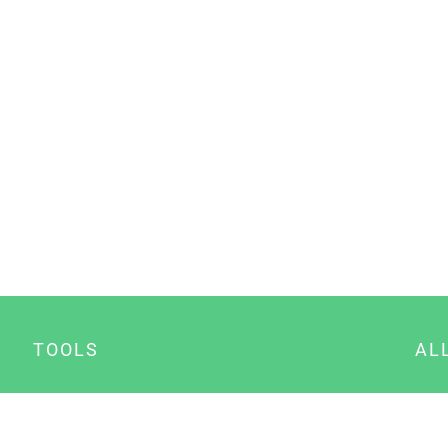
TOOLS
AL
Datenschutz Generator
A