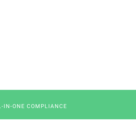
L-IN-ONE COMPLIANCE
gency-Paket für Agenturen