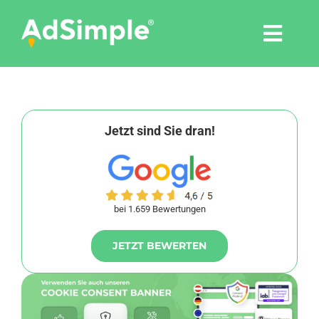
Skip
to
Togg
content
Navi
Leistungen
Tools
Jetzt sind Sie dran!
Pressemitteilungen
bei 1.659 Bewertungen
Shop
JETZT BEWERTEN
Agentur
Blog