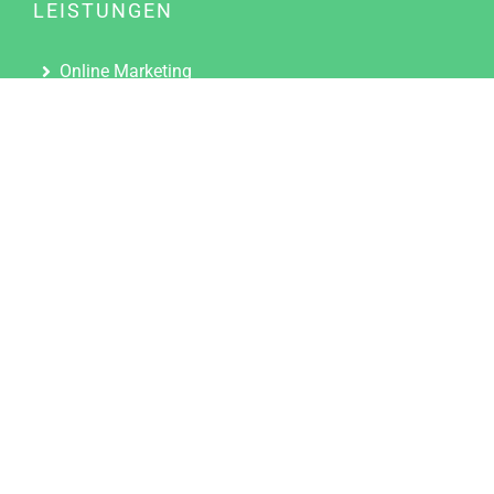
LEISTUNGEN
Online Marketing
Content Marketing
Content Marketing Abos
Content Marketing für Ärzte
Suchmaschinenoptimierung
Social Media Marketing
Influencer Marketing
Partnerprogramm
TOOLS