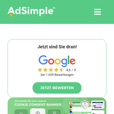
Skip
to
Togg
content
Navi
Leistungen
Tools
Jetzt sind Sie dran!
Pressemitteilungen
bei 1.659 Bewertungen
Shop
JETZT BEWERTEN
Agentur
Blog