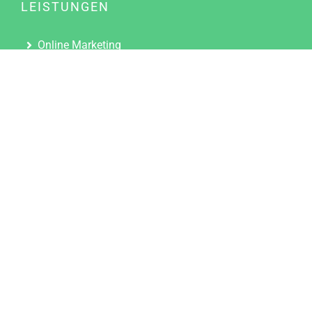
LEISTUNGEN
Online Marketing
Content Marketing
Content Marketing Abos
Content Marketing für Ärzte
Suchmaschinenoptimierung
Social Media Marketing
Influencer Marketing
Partnerprogramm
TOOLS