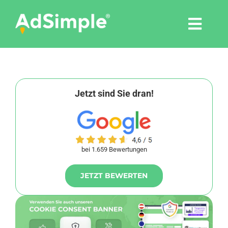
Skip
to
Togg
content
Navi
Leistungen
Tools
Jetzt sind Sie dran!
Pressemitteilungen
bei 1.659 Bewertungen
Shop
JETZT BEWERTEN
Agentur
Blog