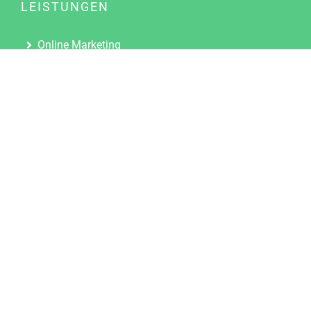
LEISTUNGEN
Online Marketing
Content Marketing
Content Marketing Abos
Content Marketing für Ärzte
Suchmaschinenoptimierung
Social Media Marketing
Influencer Marketing
Partnerprogramm
TOOLS