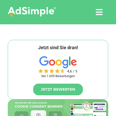
Skip
to
Togg
content
Navi
Leistungen
Tools
Jetzt sind Sie dran!
Pressemitteilungen
bei 1.659 Bewertungen
Shop
JETZT BEWERTEN
Agentur
Blog