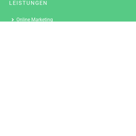
LEISTUNGEN
Online Marketing
Content Marketing
Content Marketing Abos
Content Marketing für Ärzte
Suchmaschinenoptimierung
Social Media Marketing
Influencer Marketing
Partnerprogramm
TOOLS