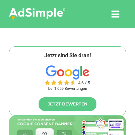
Skip
to
Togg
content
Navi
Leistungen
Tools
Jetzt sind Sie dran!
Pressemitteilungen
bei 1.659 Bewertungen
Shop
JETZT BEWERTEN
Agentur
Blog