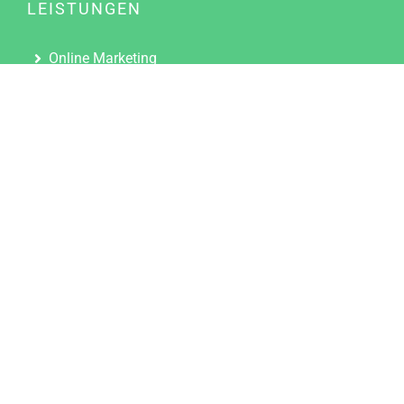
LEISTUNGEN
Online Marketing
Content Marketing
Content Marketing Abos
Content Marketing für Ärzte
Suchmaschinenoptimierung
Social Media Marketing
Influencer Marketing
Partnerprogramm
TOOLS