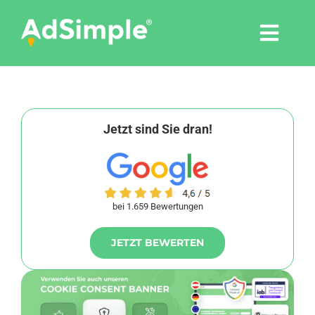
Skip
to
Togg
content
Navi
Leistungen
Tools
Jetzt sind Sie dran!
Pressemitteilungen
bei 1.659 Bewertungen
Shop
JETZT BEWERTEN
Agentur
Blog