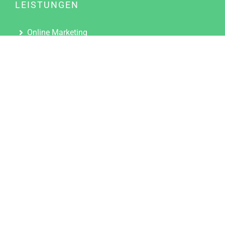
LEISTUNGEN
Online Marketing
Content Marketing
Content Marketing Abos
Content Marketing für Ärzte
Suchmaschinenoptimierung
Social Media Marketing
Influencer Marketing
Partnerprogramm
TOOLS