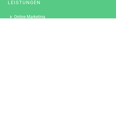
LEISTUNGEN
Online Marketing
Content Marketing
Content Marketing Abos
Content Marketing für Ärzte
Suchmaschinenoptimierung
Social Media Marketing
Influencer Marketing
Partnerprogramm
TOOLS