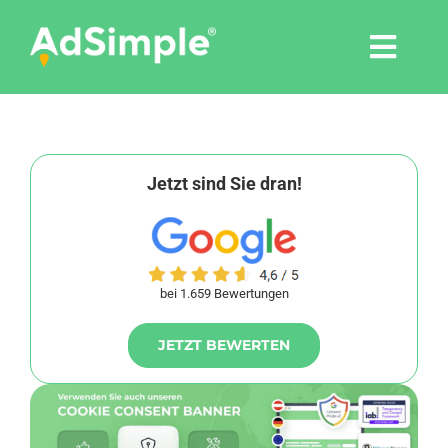
Skip
to
Togg
content
Navi
Leistungen
Tools
Jetzt sind Sie dran!
Pressemitteilungen
bei 1.659 Bewertungen
Shop
JETZT BEWERTEN
Agentur
Blog