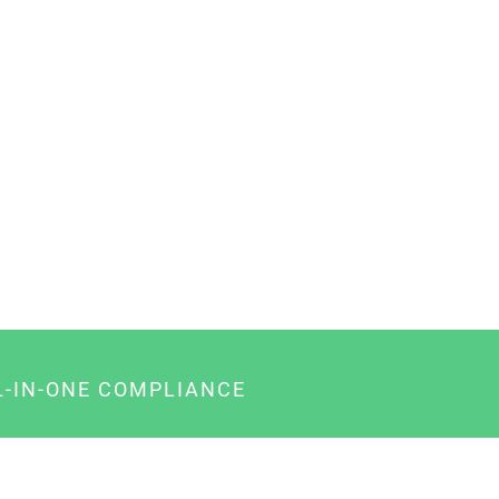
L-IN-ONE COMPLIANCE
gency-Paket für Agenturen