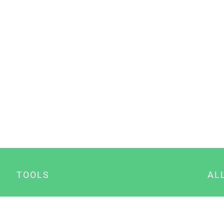
TOOLS
AL
Datenschutz Generator
A