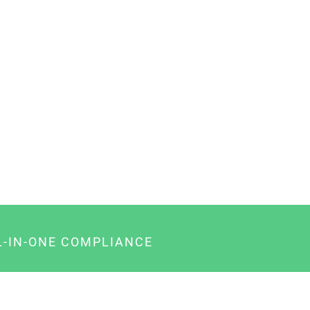
L-IN-ONE COMPLIANCE
gency-Paket für Agenturen