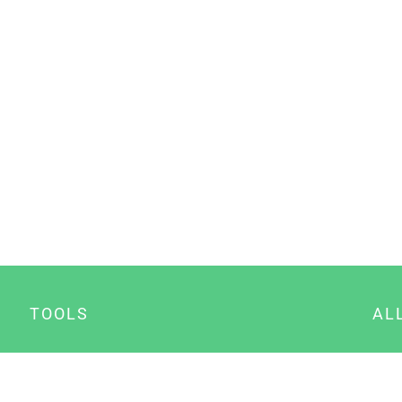
TOOLS
AL
Datenschutz Generator
A