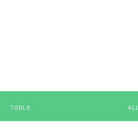
TOOLS
AL
Datenschutz Generator
A