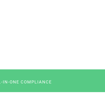
L-IN-ONE COMPLIANCE
gency-Paket für Agenturen