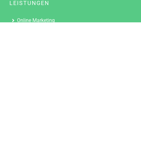
LEISTUNGEN
Online Marketing
Content Marketing
Content Marketing Abos
Content Marketing für Ärzte
Suchmaschinenoptimierung
Social Media Marketing
Influencer Marketing
Partnerprogramm
TOOLS