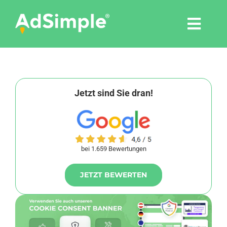
Skip
to
Togg
content
Navi
Leistungen
Tools
Jetzt sind Sie dran!
Pressemitteilungen
bei 1.659 Bewertungen
Shop
JETZT BEWERTEN
Agentur
Blog