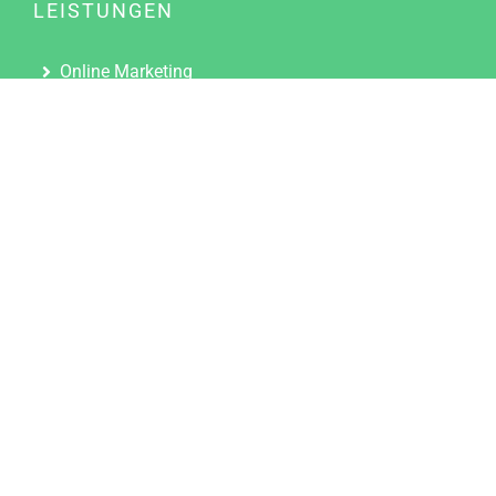
LEISTUNGEN
Online Marketing
Content Marketing
Content Marketing Abos
Content Marketing für Ärzte
Suchmaschinenoptimierung
Social Media Marketing
Influencer Marketing
Partnerprogramm
TOOLS