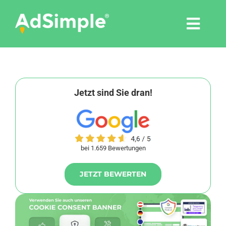
Skip
to
Togg
content
Navi
Leistungen
Tools
Jetzt sind Sie dran!
Pressemitteilungen
bei 1.659 Bewertungen
Shop
JETZT BEWERTEN
Agentur
Blog