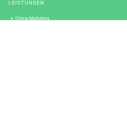
LEISTUNGEN
Online Marketing
Content Marketing
Content Marketing Abos
Content Marketing für Ärzte
Suchmaschinenoptimierung
Social Media Marketing
Influencer Marketing
Partnerprogramm
TOOLS