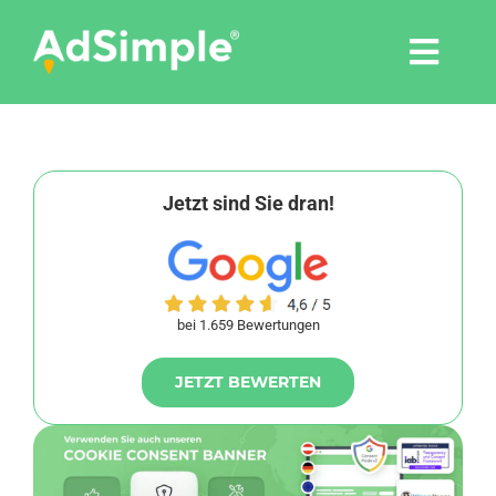
Skip
to
Togg
content
Navi
Leistungen
Tools
Jetzt sind Sie dran!
Pressemitteilungen
bei 1.659 Bewertungen
Shop
JETZT BEWERTEN
Agentur
Blog