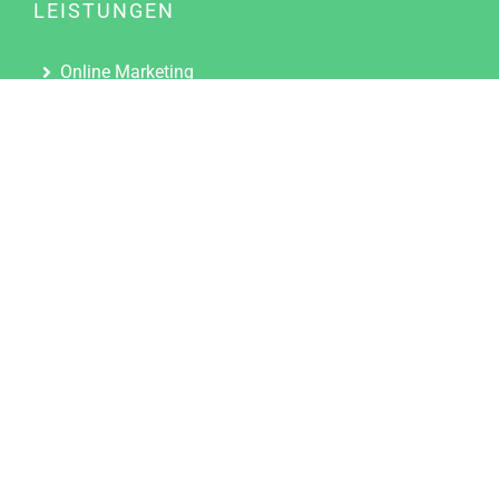
LEISTUNGEN
Online Marketing
Content Marketing
Content Marketing Abos
Content Marketing für Ärzte
Suchmaschinenoptimierung
Social Media Marketing
Influencer Marketing
Partnerprogramm
TOOLS