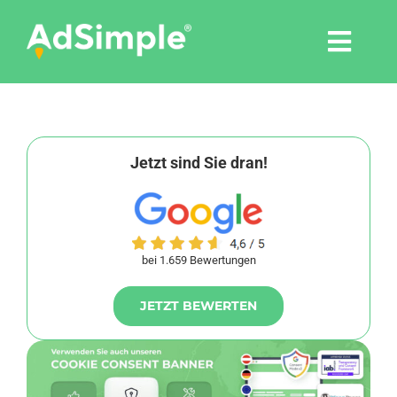
Skip
to
Togg
content
Navi
Leistungen
Tools
Jetzt sind Sie dran!
Pressemitteilungen
bei 1.659 Bewertungen
Shop
JETZT BEWERTEN
Agentur
Blog