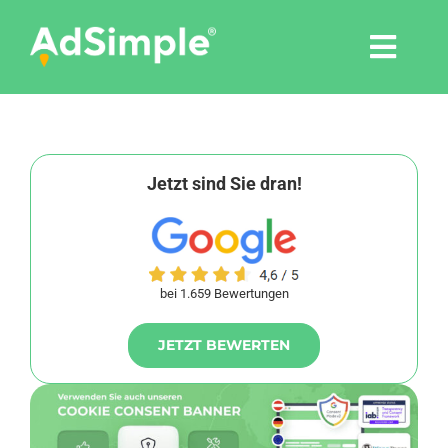
Skip
to
Togg
content
Navi
Leistungen
Tools
Jetzt sind Sie dran!
Pressemitteilungen
bei 1.659 Bewertungen
Shop
JETZT BEWERTEN
Agentur
Blog