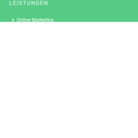
LEISTUNGEN
Online Marketing
Content Marketing
Content Marketing Abos
Content Marketing für Ärzte
Suchmaschinenoptimierung
Social Media Marketing
Influencer Marketing
Partnerprogramm
TOOLS