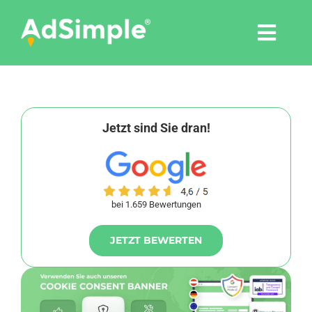
Skip
to
Togg
content
Navi
Leistungen
Tools
Jetzt sind Sie dran!
Pressemitteilungen
bei 1.659 Bewertungen
Shop
JETZT BEWERTEN
Agentur
Blog