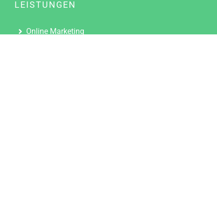
LEISTUNGEN
Online Marketing
Content Marketing
Content Marketing Abos
Content Marketing für Ärzte
Suchmaschinenoptimierung
Social Media Marketing
Influencer Marketing
Partnerprogramm
TOOLS