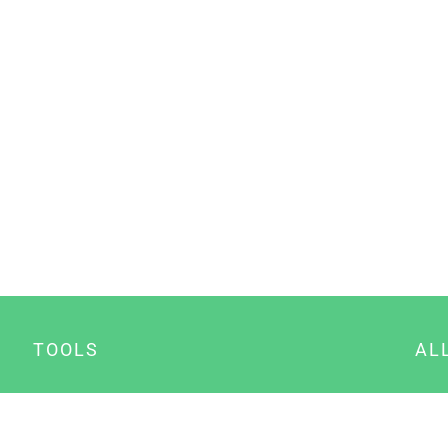
TOOLS
AL
Datenschutz Generator
A