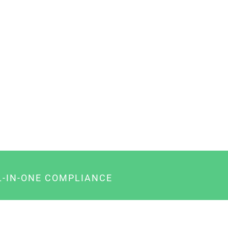
L-IN-ONE COMPLIANCE
gency-Paket für Agenturen