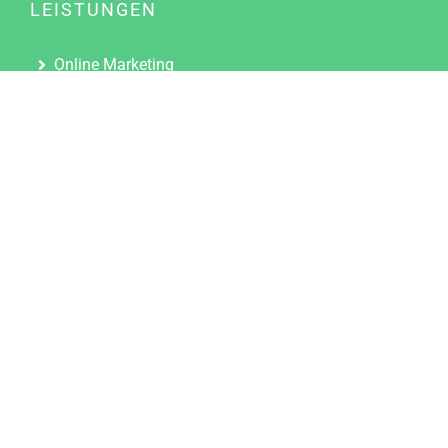
LEISTUNGEN
Online Marketing
Content Marketing
Content Marketing Abos
Content Marketing für Ärzte
Suchmaschinenoptimierung
Social Media Marketing
Influencer Marketing
Partnerprogramm
TOOLS