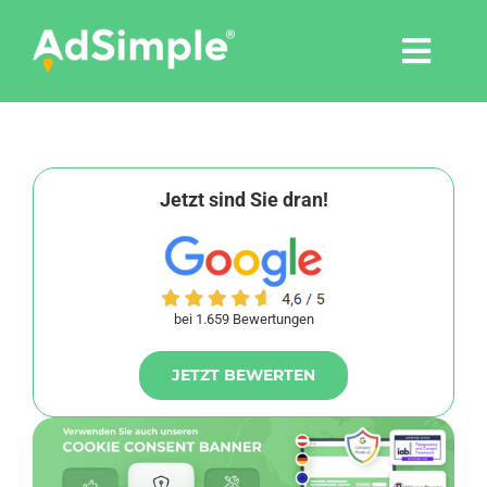
Skip
to
Togg
content
Navi
Leistungen
Tools
Jetzt sind Sie dran!
Pressemitteilungen
bei 1.659 Bewertungen
Shop
JETZT BEWERTEN
Agentur
Blog