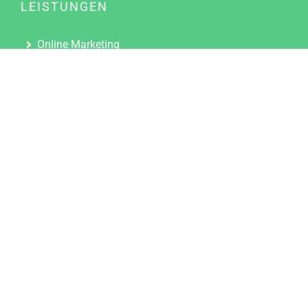
LEISTUNGEN
Online Marketing
Content Marketing
Content Marketing Abos
Content Marketing für Ärzte
Suchmaschinenoptimierung
Social Media Marketing
Influencer Marketing
Partnerprogramm
TOOLS