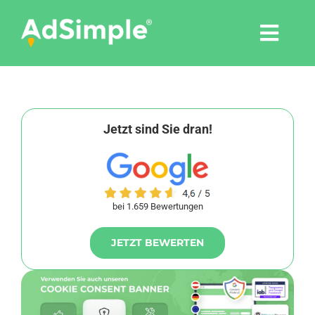
Skip
to
Togg
content
Navi
Leistungen
Tools
Jetzt sind Sie dran!
Pressemitteilungen
bei 1.659 Bewertungen
Shop
JETZT BEWERTEN
Agentur
Blog