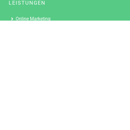
LEISTUNGEN
Online Marketing
Content Marketing
Content Marketing Abos
Content Marketing für Ärzte
Suchmaschinenoptimierung
Social Media Marketing
Influencer Marketing
Partnerprogramm
TOOLS