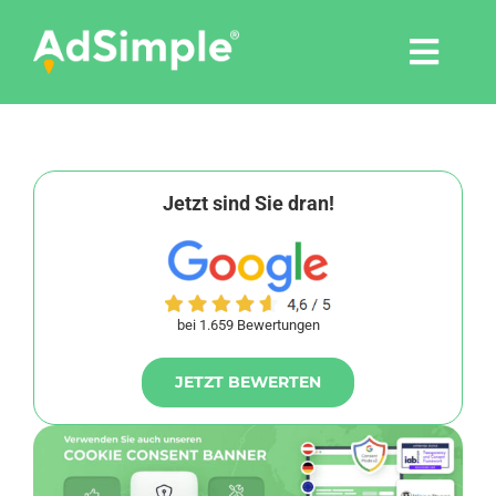
Skip
to
Togg
content
Navi
Leistungen
Tools
Jetzt sind Sie dran!
Pressemitteilungen
bei 1.659 Bewertungen
Shop
JETZT BEWERTEN
Agentur
Blog