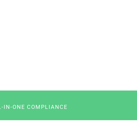
L-IN-ONE COMPLIANCE
gency-Paket für Agenturen