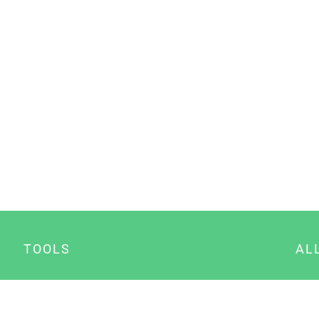
TOOLS
AL
Datenschutz Generator
A