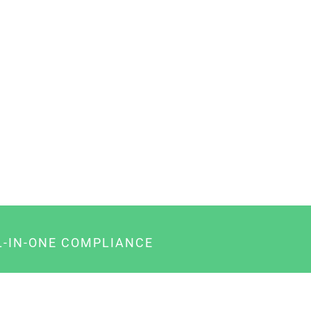
L-IN-ONE COMPLIANCE
gency-Paket für Agenturen