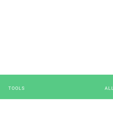
TOOLS
AL
Datenschutz Generator
A