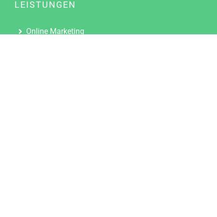
LEISTUNGEN
Online Marketing
Content Marketing
Content Marketing Abos
Content Marketing für Ärzte
Suchmaschinenoptimierung
Social Media Marketing
Influencer Marketing
Partnerprogramm
TOOLS