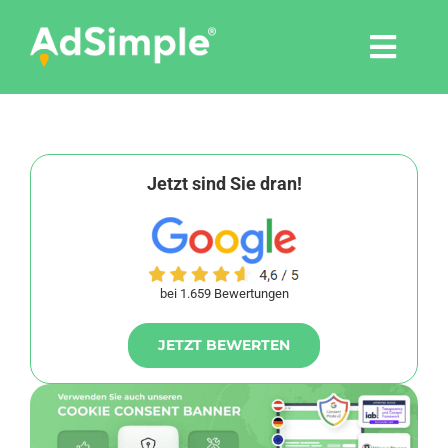
Skip
to
Togg
content
Navi
Leistungen
Tools
Jetzt sind Sie dran!
Pressemitteilungen
bei 1.659 Bewertungen
Shop
JETZT BEWERTEN
Agentur
Blog