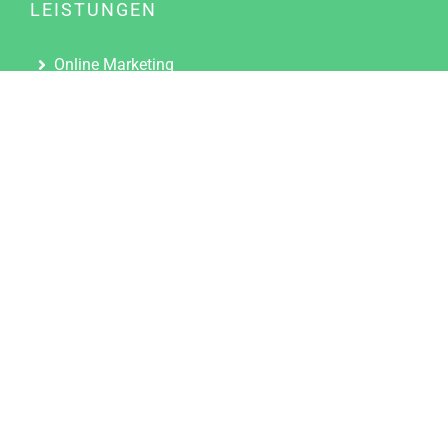
LEISTUNGEN
Online Marketing
Content Marketing
Content Marketing Abos
Content Marketing für Ärzte
Suchmaschinenoptimierung
Social Media Marketing
Influencer Marketing
Partnerprogramm
TOOLS