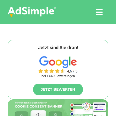
Skip
to
Togg
content
Navi
Leistungen
Tools
Jetzt sind Sie dran!
Pressemitteilungen
bei 1.659 Bewertungen
Shop
JETZT BEWERTEN
Agentur
Blog