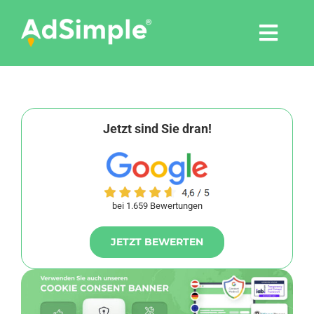
Skip
to
Togg
content
Navi
Leistungen
Tools
Jetzt sind Sie dran!
Pressemitteilungen
bei 1.659 Bewertungen
Shop
JETZT BEWERTEN
Agentur
Blog