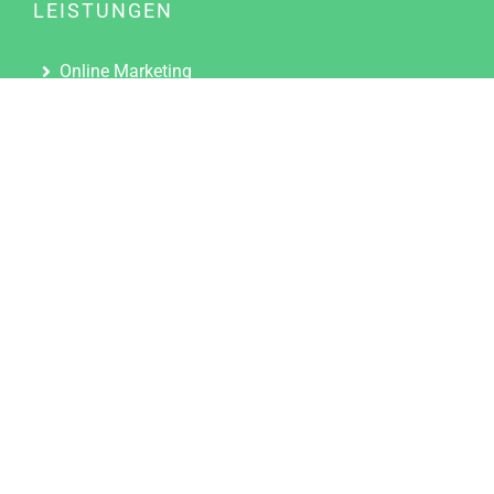
LEISTUNGEN
Online Marketing
Content Marketing
Content Marketing Abos
Content Marketing für Ärzte
Suchmaschinenoptimierung
Social Media Marketing
Influencer Marketing
Partnerprogramm
TOOLS